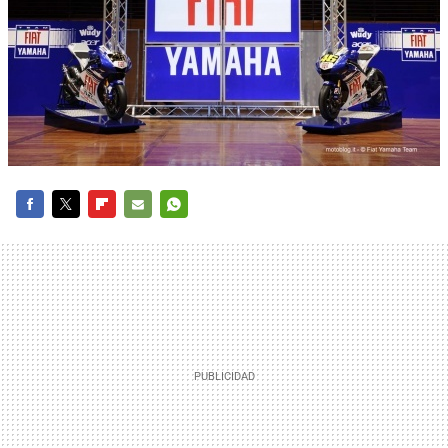
FACEBOOK
TWITTER
FLIPBOARD
E-
WHATSAPP
MAIL