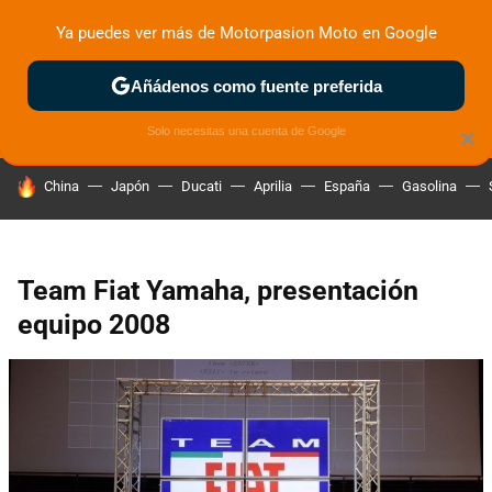
Ya puedes ver más de Motorpasion Moto en Google
ZONA DE PRUEBAS
DEPORTIVAS
MOTOS ELÉCTRICAS
Añádenos como fuente preferida
Solo necesitas una cuenta de Google
×
HOY SE HABLA DE
China
Japón
Ducati
Aprilia
España
Gasolina
Team Fiat Yamaha, presentación
equipo 2008