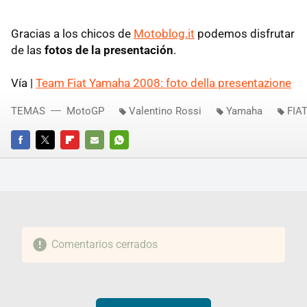
Gracias a los chicos de
Motoblog.it
podemos disfrutar
de las
fotos de la presentación
.
Vía |
Team Fiat Yamaha 2008: foto della presentazione
TEMAS
MotoGP
Valentino Rossi
Yamaha
FIA
FACEBOOK
TWITTER
FLIPBOARD
E-
WHATSAPP
MAIL
Comentarios cerrados