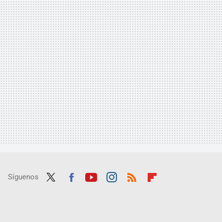
Síguenos
Twit
Fac
Yout
Inst
RSS
Flip
ter
ebo
ube
agra
boar