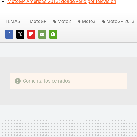
MotoGP Américas 2013: dónde verlo por televisión
TEMAS
MotoGP
Moto2
Moto3
MotoGP 2013
FACEBOOK
TWITTER
FLIPBOARD
E-
WHATSAPP
MAIL
Comentarios cerrados