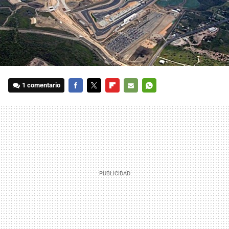
1 comentario
FACEBOOK
TWITTER
FLIPBOARD
E-
WHATSAPP
MAIL