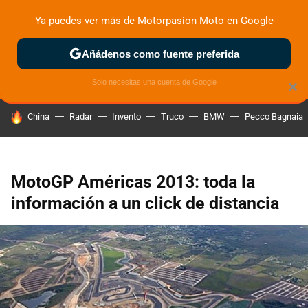
Ya puedes ver más de Motorpasion Moto en Google
ZONA DE PRUEBAS
DEPORTIVAS
MOTOS ELÉCTRICAS
Añádenos como fuente preferida
Solo necesitas una cuenta de Google
×
HOY SE HABLA DE
China
Radar
Invento
Truco
BMW
Pecco Bagnaia
MotoGP Américas 2013: toda la
información a un click de distancia