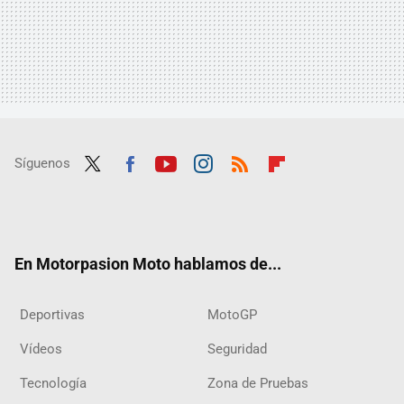
Síguenos
Twit
Fac
Yout
Inst
RSS
Flip
ter
ebo
ube
agra
boar
ok
m
d
En Motorpasion Moto hablamos de...
Deportivas
MotoGP
Vídeos
Seguridad
Tecnología
Zona de Pruebas