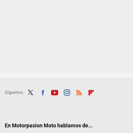
Síguenos
Twit
Fac
Yout
Inst
RSS
Flip
ter
ebo
ube
agra
boar
ok
m
d
En Motorpasion Moto hablamos de...