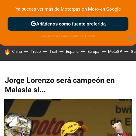
Ya puedes ver más de Motorpasion Moto en Google
ZONA DE PRUEBAS
DEPORTIVAS
MOTOS ELÉCTRICAS
Añádenos como fuente preferida
Solo necesitas una cuenta de Google
×
HOY SE HABLA DE
China
Truco
Trail
España
Europa
MotoGP
Ga
Jorge Lorenzo será campeón en
Malasia si...