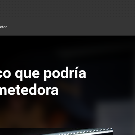
otor
co que podría
metedora