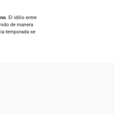
ino
. El idilio entre
umido de manera
edia temporada se