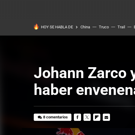
HOY SE HABLA DE
China
Truco
Trail
Johann Zarco y
haber envenen
8 comentarios
FACEBOOK
TWITTER
FLIPBOARD
E-
MAIL