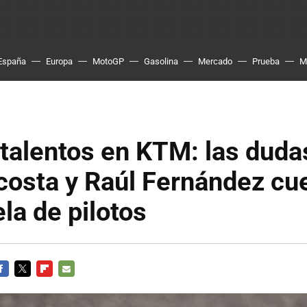
España
Europa
MotoGP
Gasolina
Mercado
Prueba
M
talentos en KTM: las duda
costa y Raúl Fernández cu
la de pilotos
ACEBOOK
TWITTER
FLIPBOARD
E-
MAIL