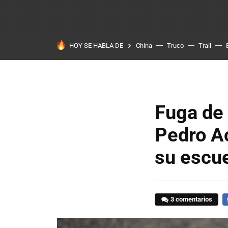
HOY SE HABLA DE
China
Truco
Trail
Fuga de 
Pedro A
su escue
3 comentarios
F