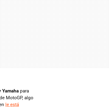
 y Yamaha
para
e de MotoGP, algo
ien
le está