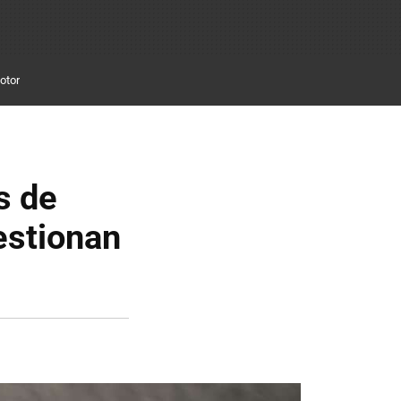
otor
s de
estionan