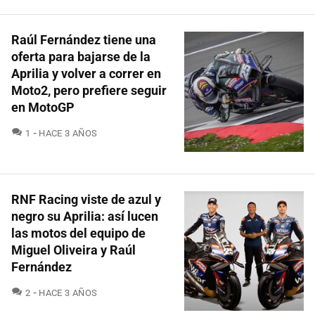
Raúl Fernández tiene una
oferta para bajarse de la
Aprilia y volver a correr en
Moto2, pero prefiere seguir
en MotoGP
COMENTARIOS
1
HACE 3 AÑOS
RNF Racing viste de azul y
negro su Aprilia: así lucen
las motos del equipo de
Miguel Oliveira y Raúl
Fernández
COMENTARIOS
2
HACE 3 AÑOS