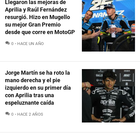
Llegaron las mejoras de
Aprilia y Raúl Fernández
resurgió. Hizo en Mugello
su mejor Gran Premio
desde que corre en MotoGP
COMENTARIOS
0
HACE UN AÑO
Jorge Martín se ha roto la
mano derecha y el pie
izquierdo en su primer día
con Aprilia tras una
espeluznante caída
COMENTARIOS
0
HACE 2 AÑOS