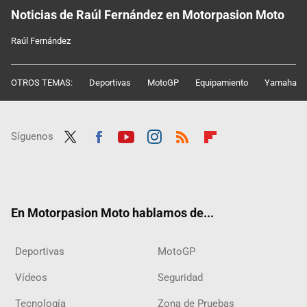
Noticias de Raúl Fernández en Motorpasion Moto
Raúl Fernández
OTROS TEMAS:
Deportivas
MotoGP
Equipamiento
Yamaha
Síguenos
Twit
Fac
Yout
Inst
RSS
Flip
ter
ebo
ube
agra
boar
ok
m
d
En Motorpasion Moto hablamos de...
Deportivas
MotoGP
Vídeos
Seguridad
Tecnología
Zona de Pruebas