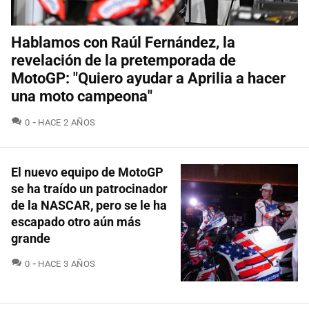
Hablamos con Raúl Fernández, la
revelación de la pretemporada de
MotoGP: "Quiero ayudar a Aprilia a hacer
una moto campeona"
COMENTARIOS
0
HACE 2 AÑOS
El nuevo equipo de MotoGP
se ha traído un patrocinador
de la NASCAR, pero se le ha
escapado otro aún más
grande
COMENTARIOS
0
HACE 3 AÑOS