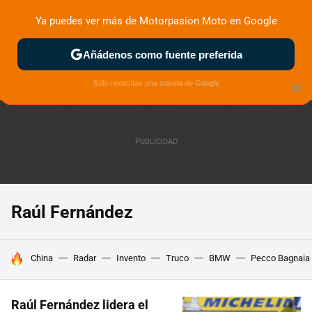
Ya puedes ver más de Motorpasion Moto en Google
ZONA DE PRUEBAS
DEPORTIVAS
MOTOS ELÉCTRICAS
Añádenos como fuente preferida
Solo necesitas una cuenta de Google
×
Raúl Fernández
HOY SE HABLA DE
China
Radar
Invento
Truco
BMW
Pecco Bagnaia
Raúl Fernández lidera el