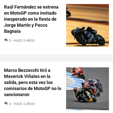
Raúl Fernández se estrena
en MotoGP como invitado
inesperado en la fiesta de
Jorge Martín y Pecco
Bagnaia
COMENTARIOS
0
HACE 3 AÑOS
Marco Bezzecchi tiró a
Maverick Viñales en la
salida, pero esta vez los
comisarios de MotoGP no lo
sancionaron
COMENTARIOS
0
HACE 3 AÑOS