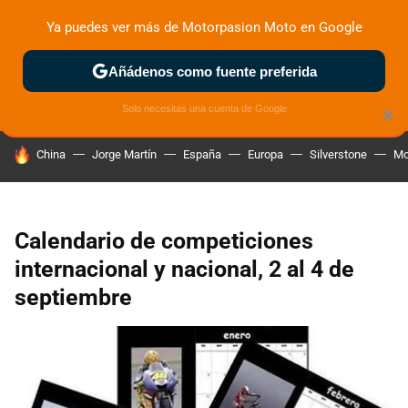
Ya puedes ver más de Motorpasion Moto en Google
ZONA DE PRUEBAS
DEPORTIVAS
MOTOS ELÉCTRICAS
Añádenos como fuente preferida
Solo necesitas una cuenta de Google
×
HOY SE HABLA DE
China
Jorge Martín
España
Europa
Silverstone
Mo
Calendario de competiciones
internacional y nacional, 2 al 4 de
septiembre