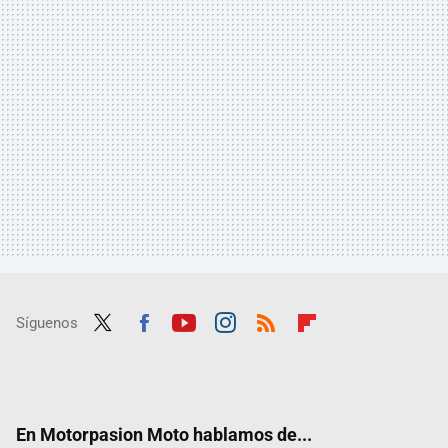
Síguenos
Twit
Fac
Yout
Inst
RSS
Flip
ter
ebo
ube
agra
boar
ok
m
d
En Motorpasion Moto hablamos de...