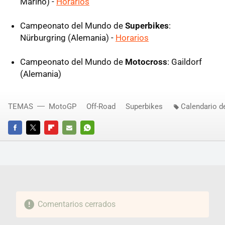
Marino) -
Horarios
Campeonato del Mundo de
Superbikes
:
Nürburgring (Alemania) -
Horarios
Campeonato del Mundo de
Motocross
: Gaildorf
(Alemania)
TEMAS
MotoGP
Off-Road
Superbikes
Calendario d
FACEBOOK
TWITTER
FLIPBOARD
E-
WHATSAPP
MAIL
Comentarios cerrados