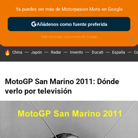
Ya puedes ver más de Motorpasion Moto en Google
ZONA DE PRUEBAS
DEPORTIVAS
MOTOS ELÉCTRICAS
Añádenos como fuente preferida
Solo necesitas una cuenta de Google
×
HOY SE HABLA DE
China
Japón
Radar
Invento
Ducati
España
Ca
MotoGP San Marino 2011: Dónde
verlo por televisión