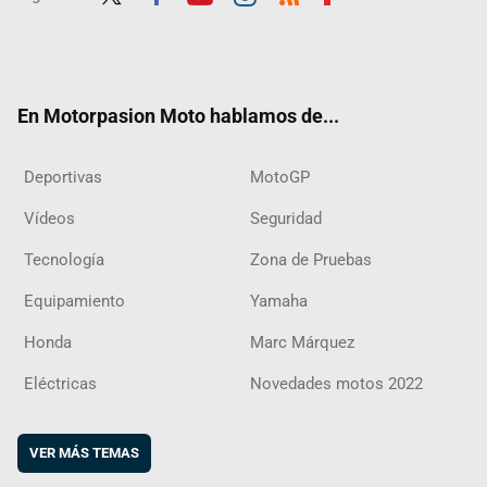
Twit
Fac
Yout
Inst
RSS
Flip
ter
ebo
ube
agra
boar
ok
m
d
En Motorpasion Moto hablamos de...
Deportivas
MotoGP
Vídeos
Seguridad
Tecnología
Zona de Pruebas
Equipamiento
Yamaha
Honda
Marc Márquez
Eléctricas
Novedades motos 2022
VER MÁS TEMAS