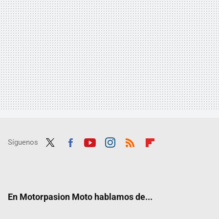
Síguenos
Twit
Fac
Yout
Inst
RSS
Flip
ter
ebo
ube
agra
boar
ok
m
d
En Motorpasion Moto hablamos de...