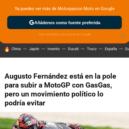
Ya puedes ver más de Motorpasion Moto en Google
ZONA DE PRUEBAS
DEPORTIVAS
MOTOS ELÉCTRICAS
Añádenos como fuente preferida
Solo necesitas una cuenta de Google
×
HOY SE HABLA DE
China
Japón
Invento
Ducati
Truco
España
Eu
Augusto Fernández está en la pole
para subir a MotoGP con GasGas,
pero un movimiento político lo
podría evitar