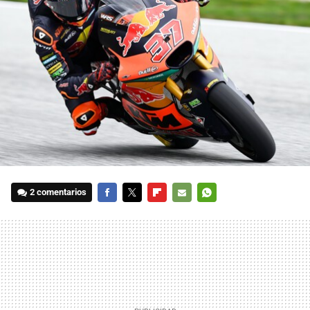
2 comentarios
FACEBOOK
TWITTER
FLIPBOARD
E-
WHATSAPP
MAIL