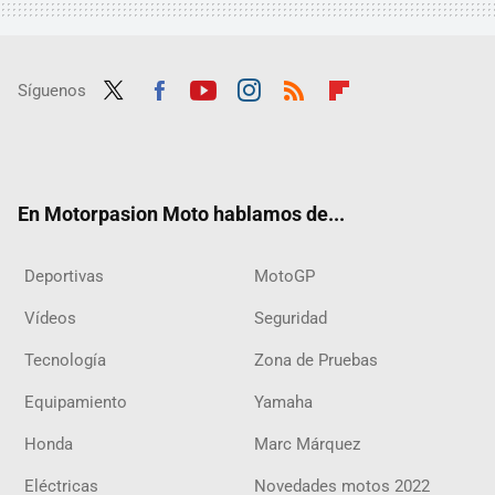
Síguenos
Twit
Fac
Yout
Inst
RSS
Flip
ter
ebo
ube
agra
boar
ok
m
d
En Motorpasion Moto hablamos de...
Deportivas
MotoGP
Vídeos
Seguridad
Tecnología
Zona de Pruebas
Equipamiento
Yamaha
Honda
Marc Márquez
Eléctricas
Novedades motos 2022