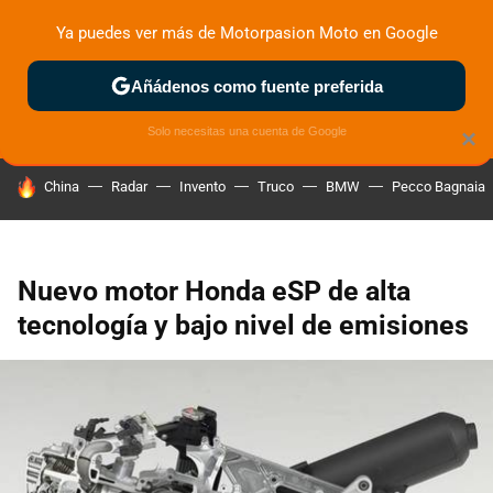
Ya puedes ver más de Motorpasion Moto en Google
ZONA DE PRUEBAS
DEPORTIVAS
MOTOS ELÉCTRICAS
Añádenos como fuente preferida
Solo necesitas una cuenta de Google
×
HOY SE HABLA DE
China
Radar
Invento
Truco
BMW
Pecco Bagnaia
Nuevo motor Honda eSP de alta
tecnología y bajo nivel de emisiones