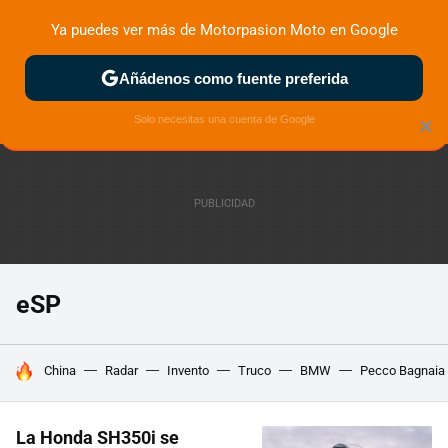
Ya puedes ver más de Motorpasion Moto en Google
ZONA DE PRUEBAS
DEPORTIVAS
MOTOS ELÉCTRICAS
Añádenos como fuente preferida
Solo necesitas una cuenta de Google
×
eSP
HOY SE HABLA DE
China
Radar
Invento
Truco
BMW
Pecco Bagnaia
La Honda SH350i se