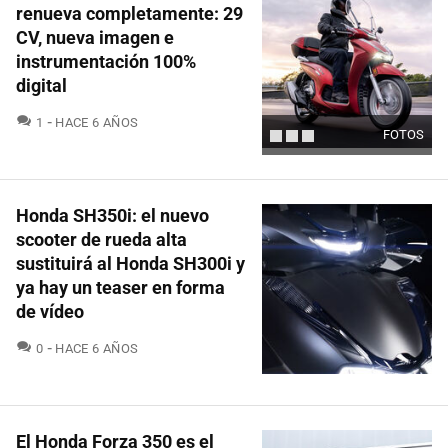
renueva completamente: 29
CV, nueva imagen e
instrumentación 100%
digital
COMENTARIOS
1
HACE 6 AÑOS
FOTOS
Honda SH350i: el nuevo
scooter de rueda alta
sustituirá al Honda SH300i y
ya hay un teaser en forma
de vídeo
COMENTARIOS
0
HACE 6 AÑOS
El Honda Forza 350 es el