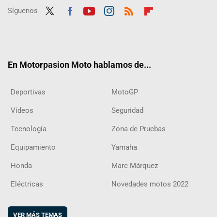
Síguenos
Twit
Fac
Yout
Inst
RSS
Flip
ter
ebo
ube
agra
boar
ok
m
d
En Motorpasion Moto hablamos de...
Deportivas
MotoGP
Vídeos
Seguridad
Tecnología
Zona de Pruebas
Equipamiento
Yamaha
Honda
Marc Márquez
Eléctricas
Novedades motos 2022
VER MÁS TEMAS