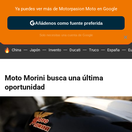
Ya puedes ver más de Motorpasion Moto en Google
ZONA DE PRUEBAS
DEPORTIVAS
MOTOS ELÉCTRICAS
Añádenos como fuente preferida
Solo necesitas una cuenta de Google
×
HOY SE HABLA DE
China
Japón
Invento
Ducati
Truco
España
Eu
Moto Morini busca una última
oportunidad