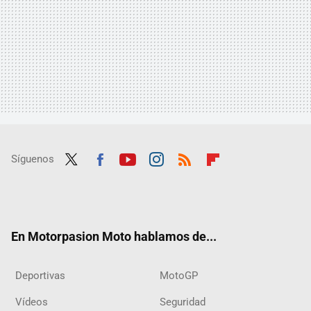
Síguenos
Twit
Fac
Yout
Inst
RSS
Flip
ter
ebo
ube
agra
boar
ok
m
d
En Motorpasion Moto hablamos de...
Deportivas
MotoGP
Vídeos
Seguridad