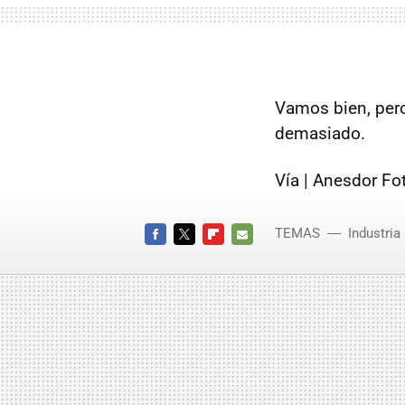
Vamos bien, pero
demasiado.
Vía | Anesdor Fot
TEMAS
Industria
FACEBOOK
TWITTER
FLIPBOARD
E-
MAIL