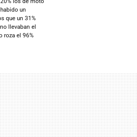
n 20% los de moto
 habido un
nos que un 31%
no llevaban el
o roza el 96%