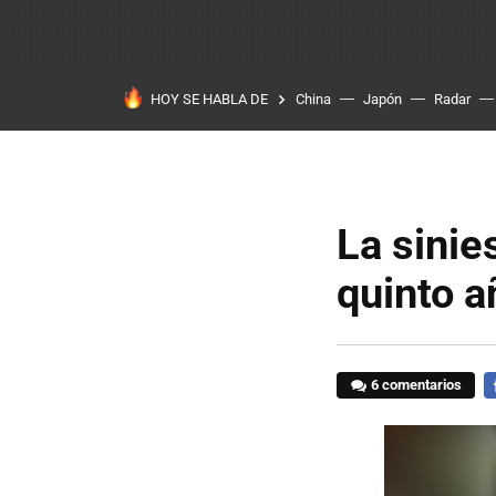
HOY SE HABLA DE
China
Japón
Radar
La sinie
quinto a
6 comentarios
F