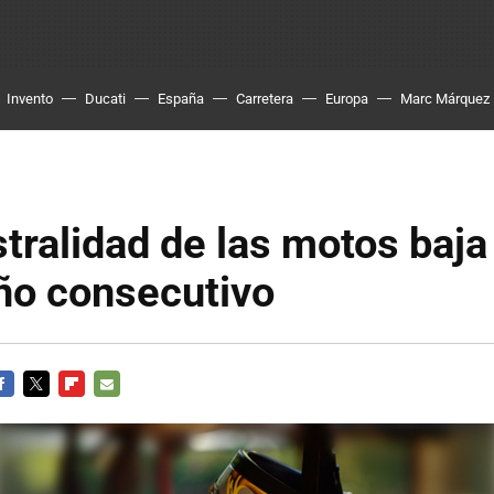
Invento
Ducati
España
Carretera
Europa
Marc Márquez
stralidad de las motos baja
ño consecutivo
ACEBOOK
TWITTER
FLIPBOARD
E-
MAIL