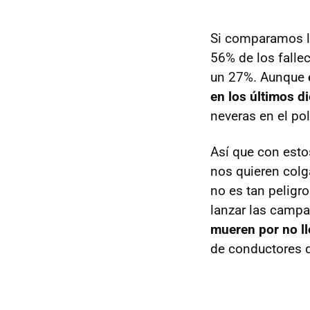
Si comparamos la
56% de los falle
un 27%. Aunque
en los últimos d
neveras en el pol
Así que con est
nos quieren colg
no es tan peligr
lanzar las campa
mueren por no ll
de conductores q