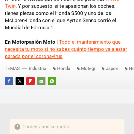
Twin
. Y por supuesto, si te apasionan los coches,
tienes piezas como el Honda S500 y uno de los
McLaren-Honda con el que Ayrton Senna corrió el
Mundial de Fórmula 1.
En Motorpasión Moto
|
Todo el mantenimiento que
necesita tu moto si no sabes cuánto tiempo va a estar
parada por el coronavirus
TEMAS
Industria
Honda
Motegi
Japón
Ho
FACEBOOK
TWITTER
FLIPBOARD
E-
WHATSAPP
MAIL
Comentarios cerrados