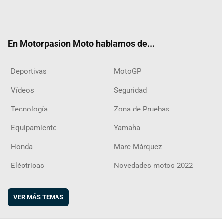
Twit
Fac
Yout
Inst
RSS
Flip
ter
ebo
ube
agra
boar
ok
m
d
En Motorpasion Moto hablamos de...
Deportivas
MotoGP
Vídeos
Seguridad
Tecnología
Zona de Pruebas
Equipamiento
Yamaha
Honda
Marc Márquez
Eléctricas
Novedades motos 2022
VER MÁS TEMAS