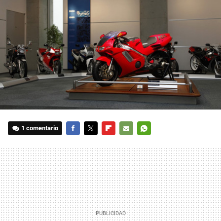
1 comentario
FACEBOOK
TWITTER
FLIPBOARD
E-
WHATSAPP
MAIL