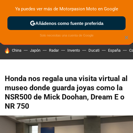
Ya puedes ver más de Motorpasion Moto en Google
ZONA DE PRUEBAS
DEPORTIVAS
MOTOS ELÉCTRICAS
Añádenos como fuente preferida
Solo necesitas una cuenta de Google
×
HOY SE HABLA DE
China
Japón
Radar
Invento
Ducati
España
Ca
Honda nos regala una visita virtual al
museo donde guarda joyas como la
NSR500 de Mick Doohan, Dream E o
NR 750