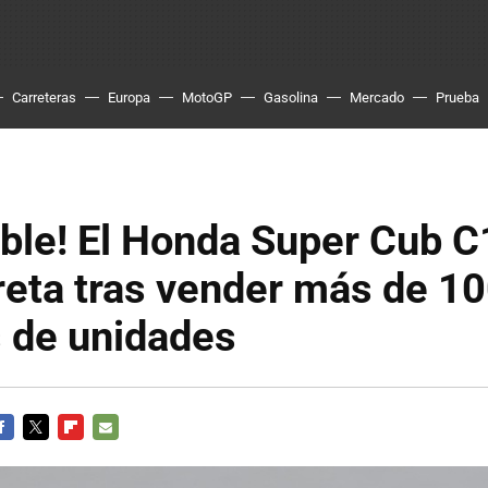
Carreteras
Europa
MotoGP
Gasolina
Mercado
Prueba
ble! El Honda Super Cub 
reta tras vender más de 1
s de unidades
ACEBOOK
TWITTER
FLIPBOARD
E-
MAIL