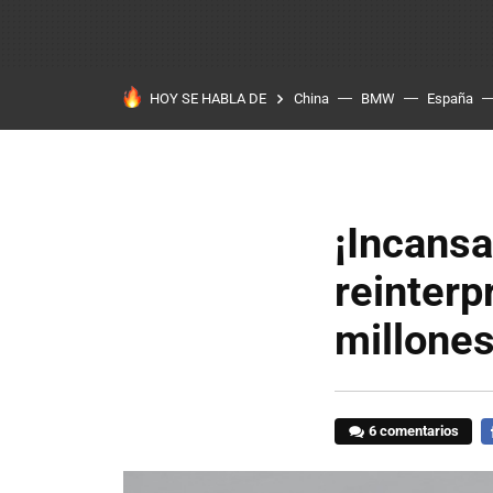
HOY SE HABLA DE
China
BMW
España
¡Incansa
reinterp
millone
6 comentarios
F