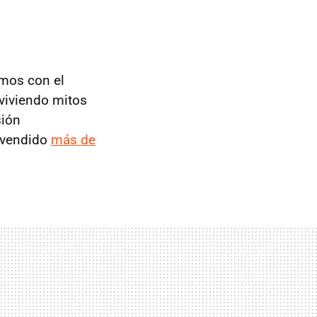
amos con el
eviviendo mitos
sión
 vendido
más de