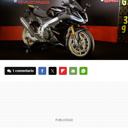
1 comentario
FACEBOOK
TWITTER
FLIPBOARD
E-
WHATSAPP
MAIL