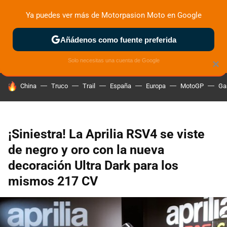
Ya puedes ver más de Motorpasion Moto en Google
ZONA DE PRUEBAS
DEPORTIVAS
MOTOS ELÉCTRICAS
Añádenos como fuente preferida
Solo necesitas una cuenta de Google
×
HOY SE HABLA DE
China
Truco
Trail
España
Europa
MotoGP
Ga
¡Siniestra! La Aprilia RSV4 se viste
de negro y oro con la nueva
decoración Ultra Dark para los
mismos 217 CV