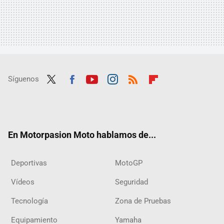
Síguenos
Twit
Fac
Yout
Inst
RSS
Flip
ter
ebo
ube
agra
boar
ok
m
d
En Motorpasion Moto hablamos de...
Deportivas
MotoGP
Vídeos
Seguridad
Tecnología
Zona de Pruebas
Equipamiento
Yamaha