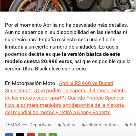
Por el momento Aprilia no ha desvelado más detalles.
Aun no sabemos ni su disponibilidad en las tiendas ni
su precio para España o si esto será una edición
limitada a un cierto número de unidades. Lo que si
podemos decirte es que
la versión básica de este
modelo cuesta 20.990 euros
, así que es posible que la
versión Ultra Black eleve ese precio.
En Motorpasión Moto |
Aprilia RS 660 vs Ducati
SuperSport: ¿Qué podemos esperar del renacimiento
de las motos supersport?
|
Cuando Freddie Spencer
hizo la primera maniobra antideportiva de la historia
del mundial de motos y retiró a Kenny Roberts
TEMAS
Deportivas
Aprilia
edición limitada
Edi