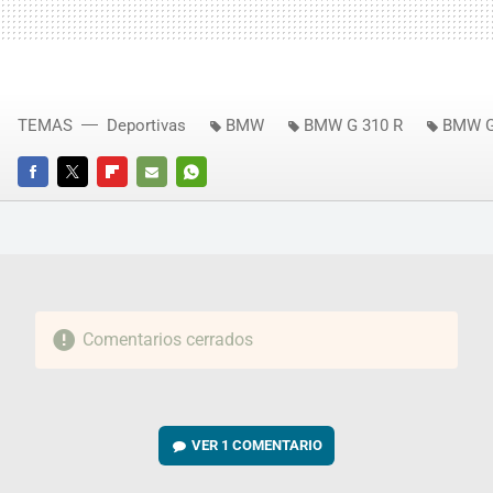
TEMAS
Deportivas
BMW
BMW G 310 R
BMW G
FACEBOOK
TWITTER
FLIPBOARD
E-
WHATSAPP
MAIL
Comentarios cerrados
VER
1 COMENTARIO