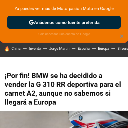
Ya puedes ver más de Motorpasion Moto en Google
ZONA DE PRUEBAS
DEPORTIVAS
MOTOS ELÉCTRICAS
Añádenos como fuente preferida
Solo necesitas una cuenta de Google
×
HOY SE HABLA DE
China
Invento
Jorge Martín
España
Europa
Silver
¡Por fin! BMW se ha decidido a
vender la G 310 RR deportiva para el
carnet A2, aunque no sabemos si
llegará a Europa