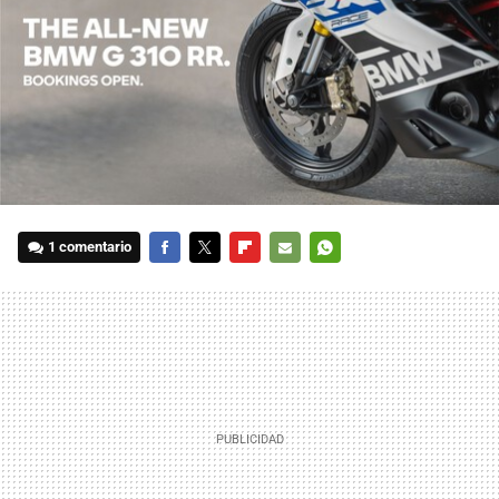
1 comentario
FACEBOOK
TWITTER
FLIPBOARD
E-
WHATSAPP
MAIL