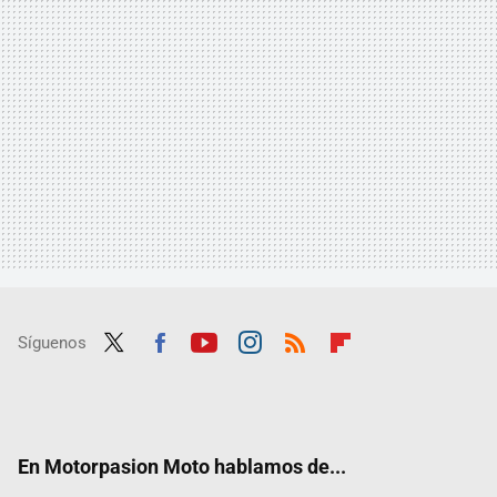
Síguenos
Twit
Fac
Yout
Inst
RSS
Flip
ter
ebo
ube
agra
boar
ok
m
d
En Motorpasion Moto hablamos de...