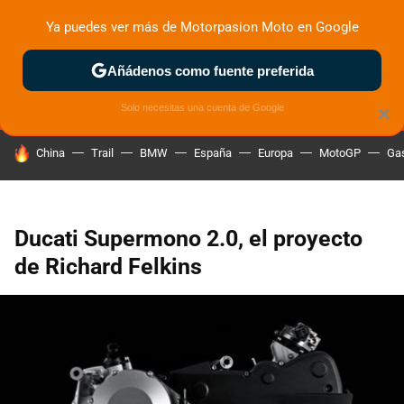
Ya puedes ver más de Motorpasion Moto en Google
MENÚ
NUEVO
Añádenos como fuente preferida
ZONA DE PRUEBAS
DEPORTIVAS
MOTOS ELÉCTRICAS
Solo necesitas una cuenta de Google
×
HOY SE HABLA DE
China
Trail
BMW
España
Europa
MotoGP
Gas
Ducati Supermono 2.0, el proyecto
de Richard Felkins