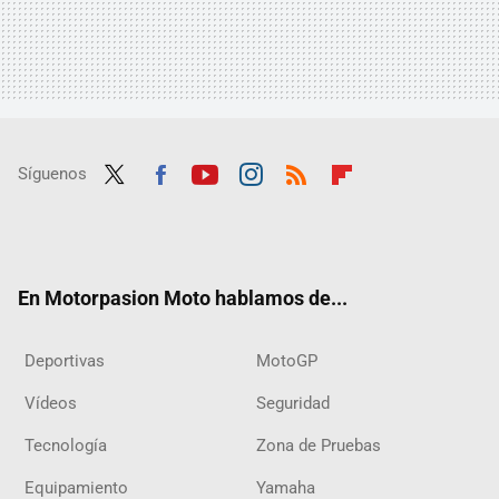
Síguenos
Twit
Fac
Yout
Inst
RSS
Flip
ter
ebo
ube
agra
boar
ok
m
d
En Motorpasion Moto hablamos de...
Deportivas
MotoGP
Vídeos
Seguridad
Tecnología
Zona de Pruebas
Equipamiento
Yamaha