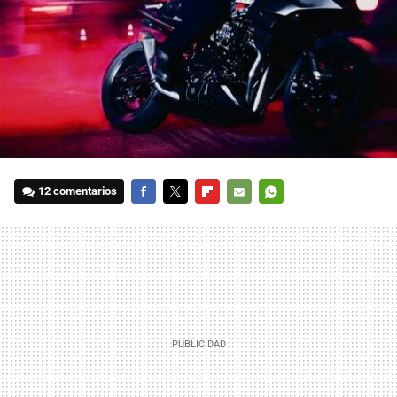
12 comentarios
FACEBOOK
TWITTER
FLIPBOARD
E-
WHATSAPP
MAIL