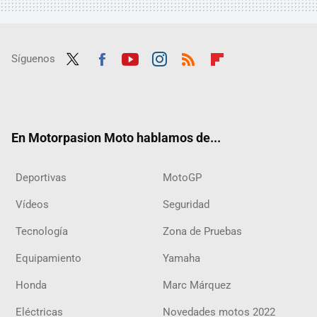
Síguenos
Twit
Fac
Yout
Inst
RSS
Flip
ter
ebo
ube
agra
boar
ok
m
d
En Motorpasion Moto hablamos de...
Deportivas
MotoGP
Vídeos
Seguridad
Tecnología
Zona de Pruebas
Equipamiento
Yamaha
Honda
Marc Márquez
Eléctricas
Novedades motos 2022