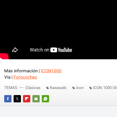
Más información |
ICON1000
Vía |
Forocoches
TEMAS
Clásicas
Kawasaki
Icon
ICON 1000 Ol
FACEBOOK
TWITTER
FLIPBOARD
E-
WHATSAPP
MAIL