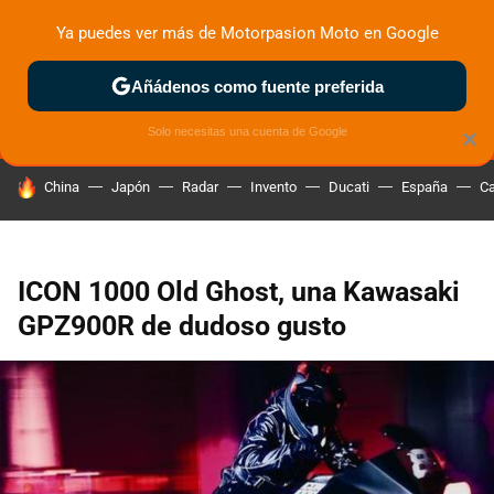
Ya puedes ver más de Motorpasion Moto en Google
MENÚ
NUEVO
Añádenos como fuente preferida
ZONA DE PRUEBAS
DEPORTIVAS
MOTOS ELÉCTRICAS
Solo necesitas una cuenta de Google
×
HOY SE HABLA DE
China
Japón
Radar
Invento
Ducati
España
Ca
ICON 1000 Old Ghost, una Kawasaki
GPZ900R de dudoso gusto