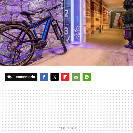
1 comentario
FACEBOOK
TWITTER
FLIPBOARD
E-
WHATSAPP
MAIL