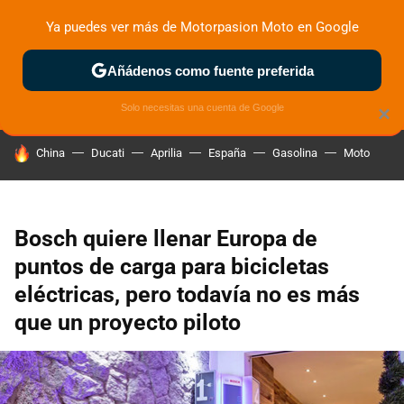
Ya puedes ver más de Motorpasion Moto en Google
ZONA DE PRUEBAS
DEPORTIVAS
MOTOS ELÉCTRICAS
Añádenos como fuente preferida
Solo necesitas una cuenta de Google
×
HOY SE HABLA DE
China
Ducati
Aprilia
España
Gasolina
Moto
Bosch quiere llenar Europa de
puntos de carga para bicicletas
eléctricas, pero todavía no es más
que un proyecto piloto