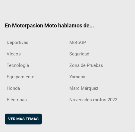
Twit
Fac
Yout
Inst
RSS
Flip
ter
ebo
ube
agra
boar
ok
m
d
En Motorpasion Moto hablamos de...
Deportivas
MotoGP
Vídeos
Seguridad
Tecnología
Zona de Pruebas
Equipamiento
Yamaha
Honda
Marc Márquez
Eléctricas
Novedades motos 2022
VER MÁS TEMAS