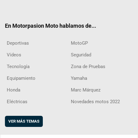
Twit
Fac
Yout
Inst
RSS
Flip
ter
ebo
ube
agra
boar
ok
m
d
En Motorpasion Moto hablamos de...
Deportivas
MotoGP
Vídeos
Seguridad
Tecnología
Zona de Pruebas
Equipamiento
Yamaha
Honda
Marc Márquez
Eléctricas
Novedades motos 2022
VER MÁS TEMAS