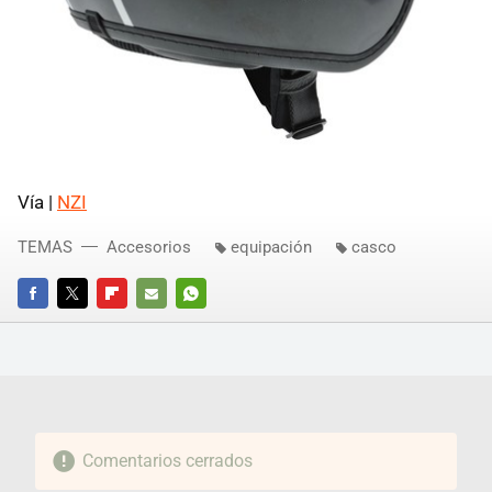
Vía |
NZI
TEMAS
Accesorios
equipación
casco
FACEBOOK
TWITTER
FLIPBOARD
E-
WHATSAPP
MAIL
Comentarios cerrados