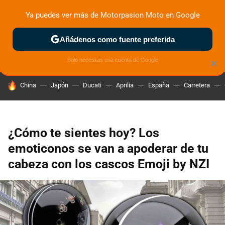
Ya puedes ver más de Motorpasion Moto en Google
ZONA DE PRUEBAS
DEPORTIVAS
MOTOS ELÉCTRICAS
Añádenos como fuente preferida
Solo necesitas una cuenta de Google
×
HOY SE HABLA DE
China
Japón
Ducati
Aprilia
España
Carretera
¿Cómo te sientes hoy? Los
emoticonos se van a apoderar de tu
cabeza con los cascos Emoji by NZI