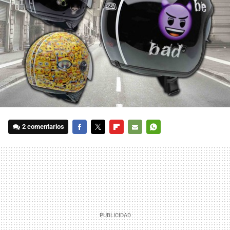
2 comentarios
FACEBOOK
TWITTER
FLIPBOARD
E-
WHATSAPP
MAIL