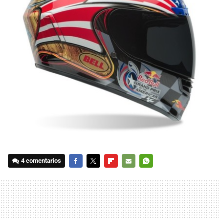
4 comentarios
FACEBOOK
TWITTER
FLIPBOARD
E-
WHATSAPP
MAIL