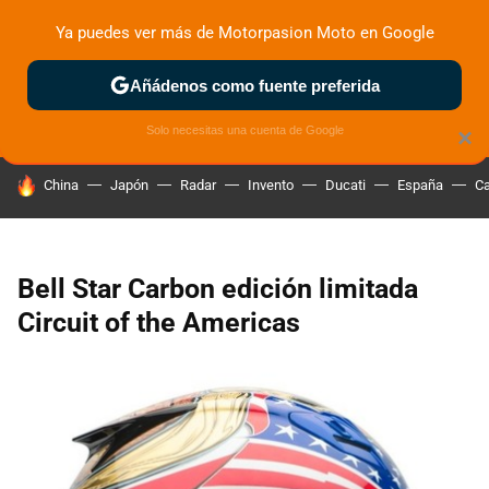
Ya puedes ver más de Motorpasion Moto en Google
ZONA DE PRUEBAS
DEPORTIVAS
MOTOS ELÉCTRICAS
Añádenos como fuente preferida
Solo necesitas una cuenta de Google
×
HOY SE HABLA DE
China
Japón
Radar
Invento
Ducati
España
Ca
Bell Star Carbon edición limitada
Circuit of the Americas