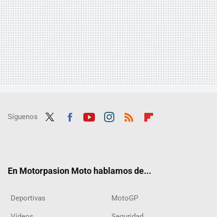
Síguenos
Twit
Fac
Yout
Inst
RSS
Flip
ter
ebo
ube
agra
boar
ok
m
d
En Motorpasion Moto hablamos de...
Deportivas
MotoGP
Vídeos
Seguridad