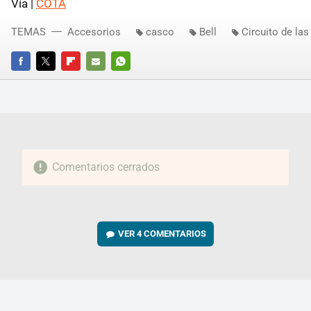
Vía |
COTA
TEMAS
Accesorios
casco
Bell
Circuito de la
FACEBOOK
TWITTER
FLIPBOARD
E-
WHATSAPP
MAIL
Comentarios cerrados
VER
4 COMENTARIOS