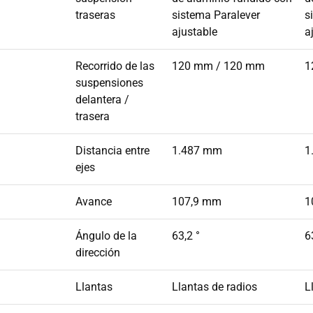
traseras
sistema Paralever
s
ajustable
a
Recorrido de las
120 mm / 120 mm
1
suspensiones
delantera /
trasera
Distancia entre
1.487 mm
1
ejes
Avance
107,9 mm
1
Ángulo de la
63,2 °
6
dirección
Llantas
Llantas de radios
L