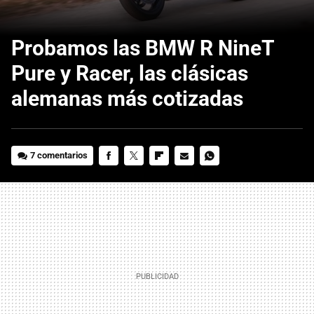
Probamos las BMW R NineT
Pure y Racer, las clásicas
alemanas más cotizadas
7 comentarios
FACEBOOK
TWITTER
FLIPBOARD
E-
WHATSAPP
MAIL