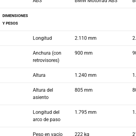
ABS
BMW Motorrad ABS
B
DIMENSIONES
Y PESOS
Longitud
2.110 mm
2
Anchura (con
900 mm
9
retrovisores)
Altura
1.240 mm
1
Altura del
805 mm
8
asiento
Longitud del
1.795 mm
1
arco de paso
Peso en vacío
222 kg
2