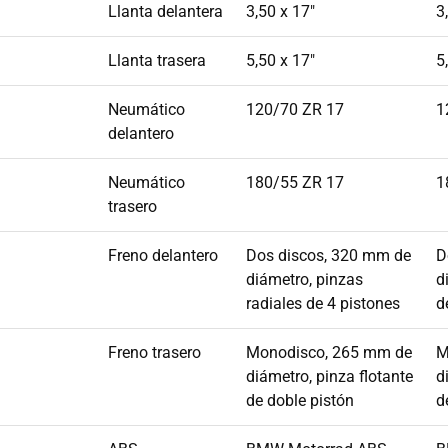
Llanta delantera
3,50 x 17"
3
Llanta trasera
5,50 x 17"
5
Neumático
120/70 ZR 17
1
delantero
Neumático
180/55 ZR 17
1
trasero
Freno delantero
Dos discos, 320 mm de
D
diámetro, pinzas
d
radiales de 4 pistones
d
Freno trasero
Monodisco, 265 mm de
M
diámetro, pinza flotante
d
de doble pistón
d