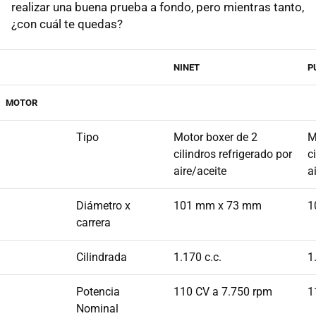
realizar una buena prueba a fondo, pero mientras tanto,
¿con cuál te quedas?
NINET
P
MOTOR
Tipo
Motor boxer de 2
M
cilindros refrigerado por
c
aire/aceite
a
Diámetro x
101 mm x 73 mm
1
carrera
Cilindrada
1.170 c.c.
1
Potencia
110 CV a 7.750 rpm
1
Nominal