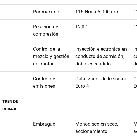
Par máximo
116 Nm a 6.000 rpm
1
Relación de
12,0:1
1
compresión
Control de la
Inyección electrónica en
I
mezcla y gestión
conducto de admisión,
c
del motor
doble encendido
d
Control de
Catalizador de tres vías
C
emisiones
Euro 4
E
TREN DE
RODAJE
Embrague
Monodisco en seco,
M
accionamiento
a