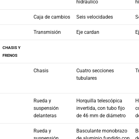
hidráulico
h
Caja de cambios
Seis velocidades
S
Transmisión
Eje cardan
E
CHASIS Y
FRENOS
Chasis
Cuatro secciones
T
tubulares
Rueda y
Horquilla telescópica
H
suspensión
invertida, con tubo fijo
c
delanteras
de 46 mm de diámetro
d
Rueda y
Basculante monobrazo
B
suspensión
de aluminio fundido con
d