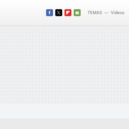
TEMAS
Vídeos
Pirro
FACEBOOK
TWITTER
FLIPBOARD
E-
MAIL