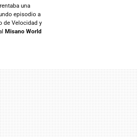
frentaba una
undo episodio a
o de Velocidad y
al
Misano World