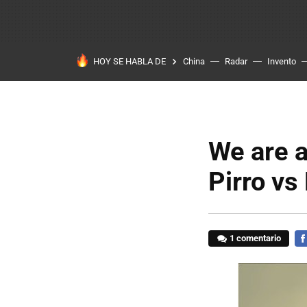
HOY SE HABLA DE
China
Radar
Invento
We are a
Pirro vs
1 comentario
FA