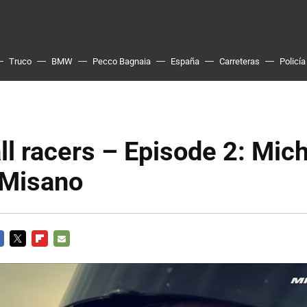
Truco
BMW
Pecco Bagnaia
España
Carreteras
Policía
ll racers – Episode 2: Mic
 Misano
CEBOOK
TWITTER
FLIPBOARD
E-
MAIL