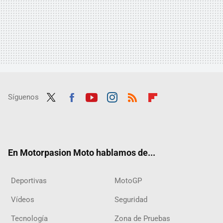
Síguenos
Twit
Fac
Yout
Inst
RSS
Flip
ter
ebo
ube
agra
boar
ok
m
d
En Motorpasion Moto hablamos de...
Deportivas
MotoGP
Vídeos
Seguridad
Tecnología
Zona de Pruebas