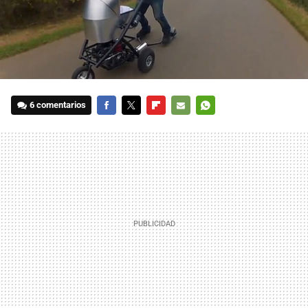
6 comentarios
FACEBOOK
TWITTER
FLIPBOARD
E-
WHATSAPP
MAIL