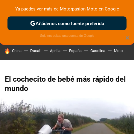
Ya puedes ver más de Motorpasion Moto en Google
ZONA DE PRUEBAS
DEPORTIVAS
MOTOS ELÉCTRICAS
Añádenos como fuente preferida
Solo necesitas una cuenta de Google
×
HOY SE HABLA DE
China
Ducati
Aprilia
España
Gasolina
Moto
El cochecito de bebé más rápido del
mundo