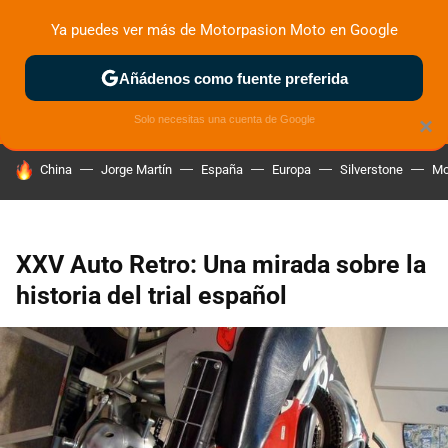
Ya puedes ver más de Motorpasion Moto en Google
ZONA DE PRUEBAS
DEPORTIVAS
MOTOS ELÉCTRICAS
Añádenos como fuente preferida
Solo necesitas una cuenta de Google
×
HOY SE HABLA DE
China
Jorge Martín
España
Europa
Silverstone
Mo
XXV Auto Retro: Una mirada sobre la
historia del trial español