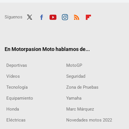
Síguenos
Twit
Fac
Yout
Inst
RSS
Flip
ter
ebo
ube
agra
boar
ok
m
d
En Motorpasion Moto hablamos de...
Deportivas
MotoGP
Vídeos
Seguridad
Tecnología
Zona de Pruebas
Equipamiento
Yamaha
Honda
Marc Márquez
Eléctricas
Novedades motos 2022