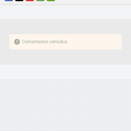
FACEBOOK
TWITTER
FLIPBOARD
E-
WHATSAPP
MAIL
Comentarios cerrados