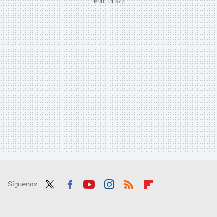
Síguenos
Twit
Fac
Yout
Inst
RSS
Flip
ter
ebo
ube
agra
boar