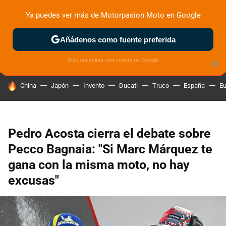
Ya puedes ver más de Motorpasion Moto en Google
ZONA DE PRUEBAS
DEPORTIVAS
MOTOS ELÉCTRICAS
Añádenos como fuente preferida
Solo necesitas una cuenta de Google
×
HOY SE HABLA DE
China
Japón
Invento
Ducati
Truco
España
Eu
Pedro Acosta cierra el debate sobre
Pecco Bagnaia: "Si Marc Márquez te
gana con la misma moto, no hay
excusas"