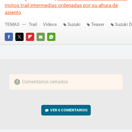
motos trail intermedias ordenadas por su altura de
asiento
TEMAS
Trail
Vídeos
Suzuki
Teaser
Suzuki 
FACEBOOK
TWITTER
FLIPBOARD
E-
WHATSAPP
MAIL
Comentarios cerrados
VER
6 COMENTARIOS