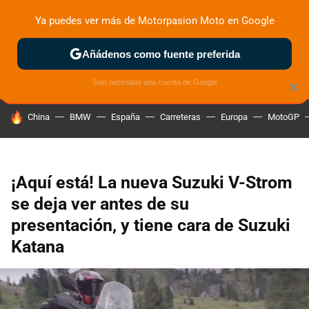
Ya puedes ver más de Motorpasion Moto en Google
ZONA DE PRUEBAS
DEPORTIVAS
MOTOS ELÉCTRICAS
Añádenos como fuente preferida
Solo necesitas una cuenta de Google
×
HOY SE HABLA DE
China
BMW
España
Carreteras
Europa
MotoGP
¡Aquí está! La nueva Suzuki V-Strom
se deja ver antes de su
presentación, y tiene cara de Suzuki
Katana