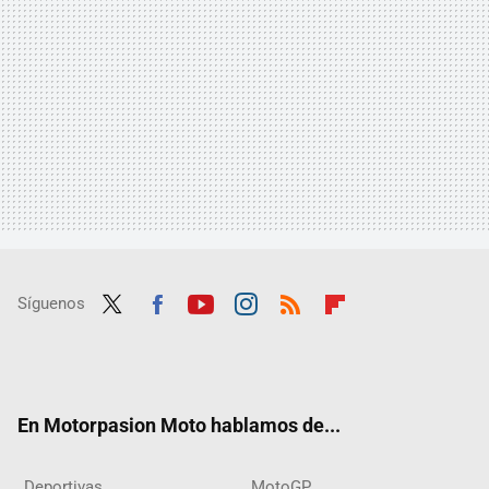
Síguenos
Twit
Fac
Yout
Inst
RSS
Flip
ter
ebo
ube
agra
boar
ok
m
d
En Motorpasion Moto hablamos de...
Deportivas
MotoGP