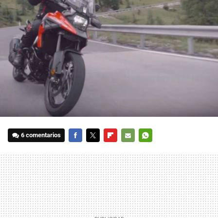
6 comentarios
FACEBOOK
TWITTER
FLIPBOARD
E-
WHATSAPP
MAIL