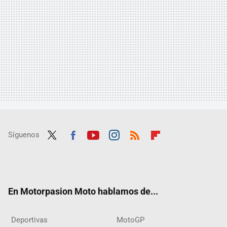
Síguenos
Twit
Fac
Yout
Inst
RSS
Flip
ter
ebo
ube
agra
boar
ok
m
d
En Motorpasion Moto hablamos de...
Deportivas
MotoGP