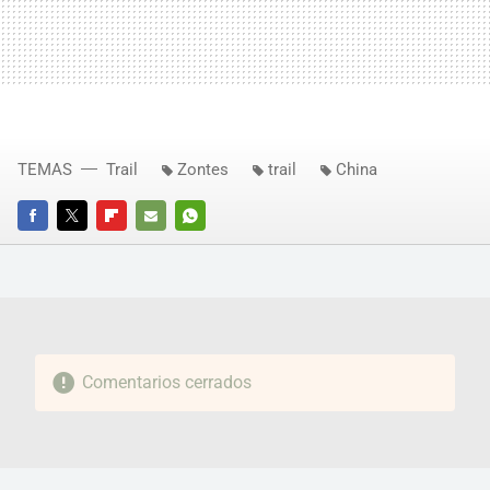
TEMAS
Trail
Zontes
trail
China
FACEBOOK
TWITTER
FLIPBOARD
E-
WHATSAPP
MAIL
Comentarios cerrados