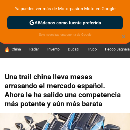
Ya puedes ver más de Motorpasion Moto en Google
ZONA DE PRUEBAS
DEPORTIVAS
MOTOS ELÉCTRICAS
Añádenos como fuente preferida
Solo necesitas una cuenta de Google
×
HOY SE HABLA DE
China
Radar
Invento
Ducati
Truco
Pecco Bagnaia
Una trail china lleva meses
arrasando el mercado español.
Ahora le ha salido una competencia
más potente y aún más barata