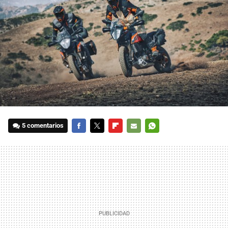
5 comentarios
FACEBOOK
TWITTER
FLIPBOARD
E-
WHATSAPP
MAIL