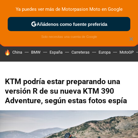
Ya puedes ver más de Motorpasion Moto en Google
MENÚ
NUEVO
Añádenos como fuente preferida
ZONA DE PRUEBAS
DEPORTIVAS
MOTOS ELÉCTRICAS
Solo necesitas una cuenta de Google
×
HOY SE HABLA DE
China
BMW
España
Carreteras
Europa
MotoGP
KTM podría estar preparando una
versión R de su nueva KTM 390
Adventure, según estas fotos espía