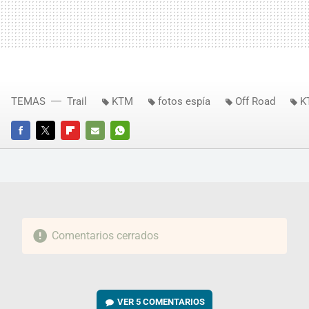
TEMAS
Trail
KTM
fotos espía
Off Road
K
FACEBOOK
TWITTER
FLIPBOARD
E-
WHATSAPP
MAIL
Comentarios cerrados
VER
5 COMENTARIOS