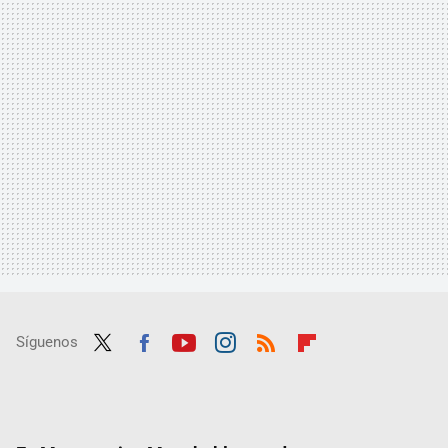
Síguenos
Twit
Fac
Yout
Inst
RSS
Flip
ter
ebo
ube
agra
boar
ok
m
d