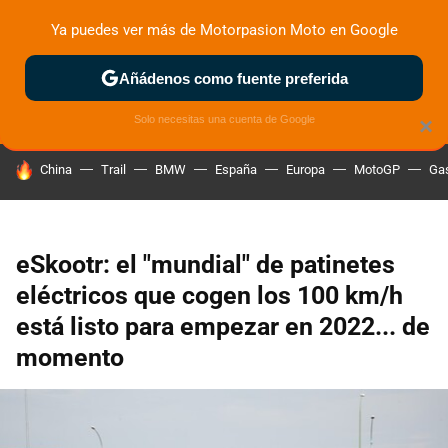
Ya puedes ver más de Motorpasion Moto en Google
ZONA DE PRUEBAS
DEPORTIVAS
MOTOS ELÉCTRICAS
Añádenos como fuente preferida
Solo necesitas una cuenta de Google
×
HOY SE HABLA DE
China
Trail
BMW
España
Europa
MotoGP
Gas
eSkootr: el "mundial" de patinetes
eléctricos que cogen los 100 km/h
está listo para empezar en 2022... de
momento