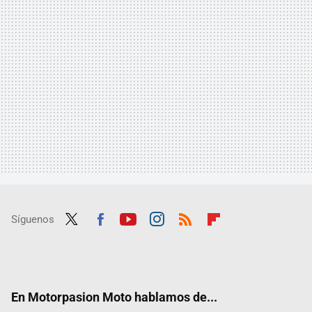
Síguenos
Twit
Fac
Yout
Inst
RSS
Flip
ter
ebo
ube
agra
boar
ok
m
d
En Motorpasion Moto hablamos de...