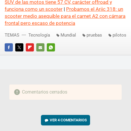
SUV de las motos tiene 57 CV, carácter offroad y
funciona como un scooter
|
Probamos el Ariic 318: un
scooter medio asequible para el carnet A2 con cámara
frontal pero escaso de potencia
TEMAS
Tecnología
Mundial
pruebas
pilotos
FACEBOOK
TWITTER
FLIPBOARD
E-
WHATSAPP
MAIL
Comentarios cerrados
VER
4 COMENTARIOS