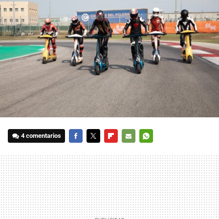
4 comentarios
FACEBOOK
TWITTER
FLIPBOARD
E-
WHATSAPP
MAIL