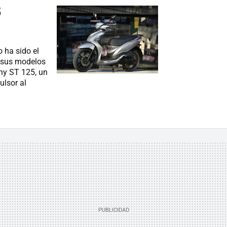
5
 ha sido el
 sus modelos
ny ST 125, un
lsor al