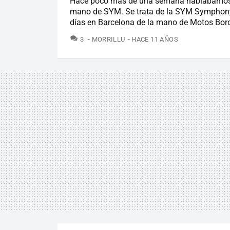
Hace poco más de una semana hablábamos d
mano de SYM. Se trata de la SYM Symphony
días en Barcelona de la mano de Motos Bordo
COMENTARIOS
3
MORRILLU
HACE 11 AÑOS