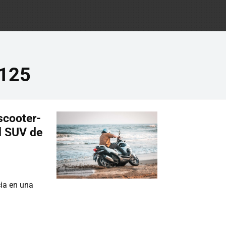
125
scooter-
el SUV de
ia en una