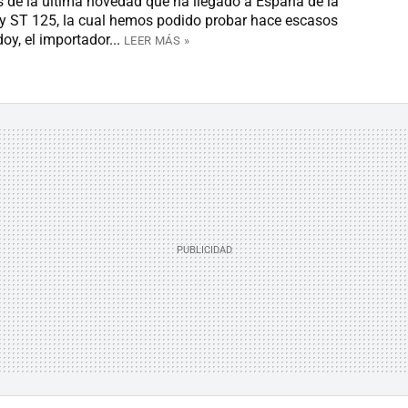
e la última novedad que ha llegado a España de la
 ST 125, la cual hemos podido probar hace escasos
y, el importador...
LEER MÁS »