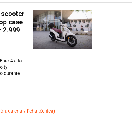
 scooter
top case
r 2.999
Euro 4 a la
o (y
to durante