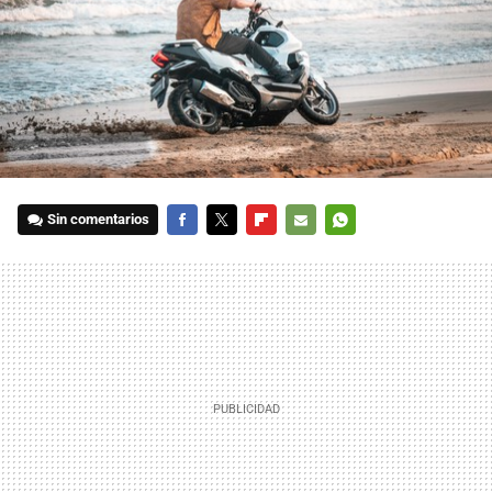
Sin comentarios
FACEBOOK
TWITTER
FLIPBOARD
E-
WHATSAPP
MAIL