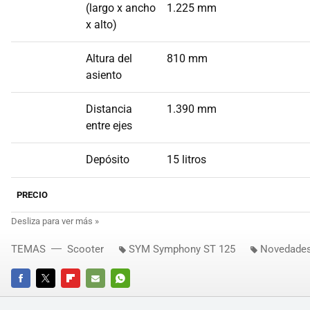
(largo x ancho
1.225 mm
x alto)
Altura del
810 mm
asiento
Distancia
1.390 mm
entre ejes
Depósito
15 litros
PRECIO
TEMAS
Scooter
SYM Symphony ST 125
Novedades
FACEBOOK
TWITTER
FLIPBOARD
E-
WHATSAPP