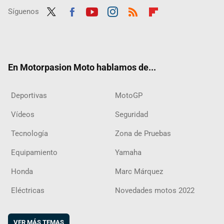
Síguenos
Twit
Fac
Yout
Inst
RSS
Flip
ter
ebo
ube
agra
boar
ok
m
d
En Motorpasion Moto hablamos de...
Deportivas
MotoGP
Vídeos
Seguridad
Tecnología
Zona de Pruebas
Equipamiento
Yamaha
Honda
Marc Márquez
Eléctricas
Novedades motos 2022
VER MÁS TEMAS