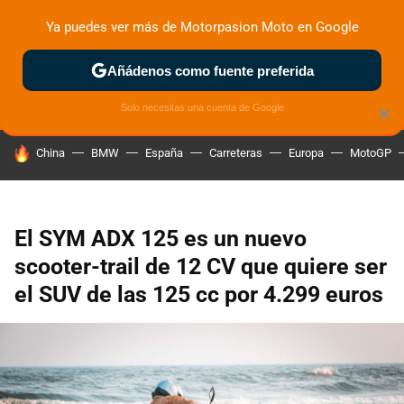
Ya puedes ver más de Motorpasion Moto en Google
ZONA DE PRUEBAS
DEPORTIVAS
MOTOS ELÉCTRICAS
Añádenos como fuente preferida
Solo necesitas una cuenta de Google
×
HOY SE HABLA DE
China
BMW
España
Carreteras
Europa
MotoGP
El SYM ADX 125 es un nuevo
scooter-trail de 12 CV que quiere ser
el SUV de las 125 cc por 4.299 euros