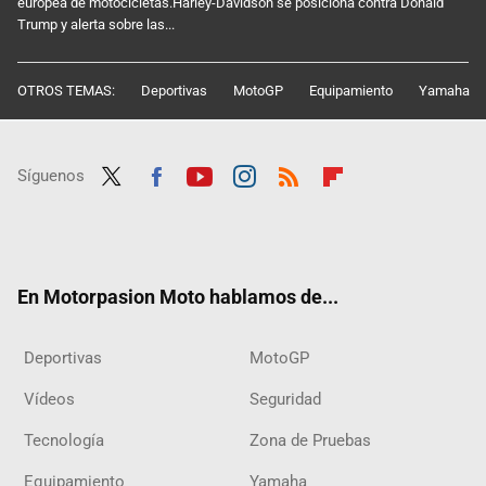
europea de motocicletas.Harley-Davidson se posiciona contra Donald
Trump y alerta sobre las...
OTROS TEMAS:
Deportivas
MotoGP
Equipamiento
Yamaha
Síguenos
Twit
Fac
Yout
Inst
RSS
Flip
ter
ebo
ube
agra
boar
ok
m
d
En Motorpasion Moto hablamos de...
Deportivas
MotoGP
Vídeos
Seguridad
Tecnología
Zona de Pruebas
Equipamiento
Yamaha