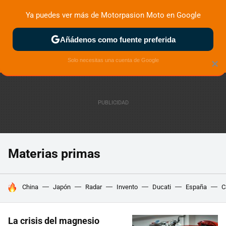
Ya puedes ver más de Motorpasion Moto en Google
ZONA DE PRUEBAS
DEPORTIVAS
MOTOS ELÉCTRICAS
Añádenos como fuente preferida
Solo necesitas una cuenta de Google
×
Materias primas
HOY SE HABLA DE
China
Japón
Radar
Invento
Ducati
España
C
La crisis del magnesio