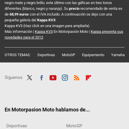
negro mate y negro brillo, este último con las gáficas en tres tonos
diferentes (blanco, negro y naranja). Su
precio
recomendado de venta es
de
68,99 euros
con el IVA incluido. A continuación os dejo con una
pequeña galería del
Kappa KV3
:
Kappa KV3 (Haz click en una imagen para ampliarla)
Más información |
Kappa KV3
En Motorpasión Moto |
Kappa presenta sus
novedades para el 2012
OTROS TEMAS:
Deportivas
MotoGP
Equipamiento
Yamaha
Síguenos
Twit
Fac
Yout
Inst
RSS
Flip
ter
ebo
ube
agra
boar
ok
m
d
En Motorpasion Moto hablamos de...
Deportivas
MotoGP