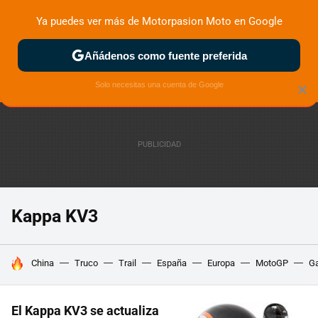
Ya puedes ver más de Motorpasion Moto en Google
ZONA DE PRUEBAS
DEPORTIVAS
MOTOS ELÉCTRICAS
Añádenos como fuente preferida
Solo necesitas una cuenta de Google
×
Kappa KV3
HOY SE HABLA DE
China
Truco
Trail
España
Europa
MotoGP
Ga
El Kappa KV3 se actualiza