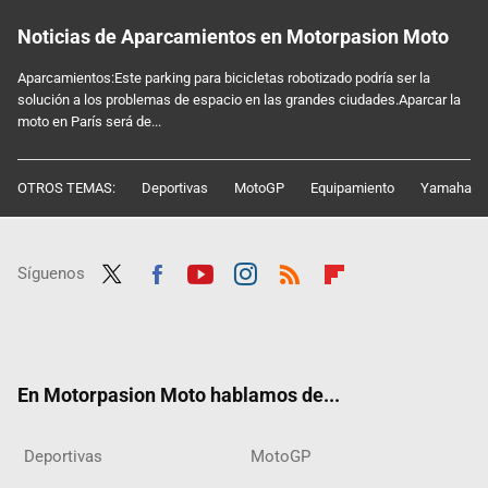
Noticias de Aparcamientos en Motorpasion Moto
Aparcamientos:Este parking para bicicletas robotizado podría ser la
solución a los problemas de espacio en las grandes ciudades.Aparcar la
moto en París será de...
OTROS TEMAS:
Deportivas
MotoGP
Equipamiento
Yamaha
Síguenos
Twit
Fac
Yout
Inst
RSS
Flip
ter
ebo
ube
agra
boar
ok
m
d
En Motorpasion Moto hablamos de...
Deportivas
MotoGP