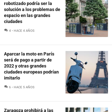
robotizado podría ser la
solución a los problemas de
espacio en las grandes
ciudades
COMENTARIOS
4
HACE 4 AÑOS
Aparcar la moto en París
será de pago a partir de
2022 y otras grandes
ciudades europeas podrían
imitarlo
COMENTARIOS
6
HACE 5 AÑOS
Zaragoza prohibirá a las