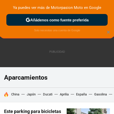
Ya puedes ver más de Motorpasion Moto en Google
ZONA DE PRUEBAS
DEPORTIVAS
MOTOS ELÉCTRICAS
Añádenos como fuente preferida
Solo necesitas una cuenta de Google
×
Aparcamientos
HOY SE HABLA DE
China
Japón
Ducati
Aprilia
España
Gasolina
Este parking para bicicletas