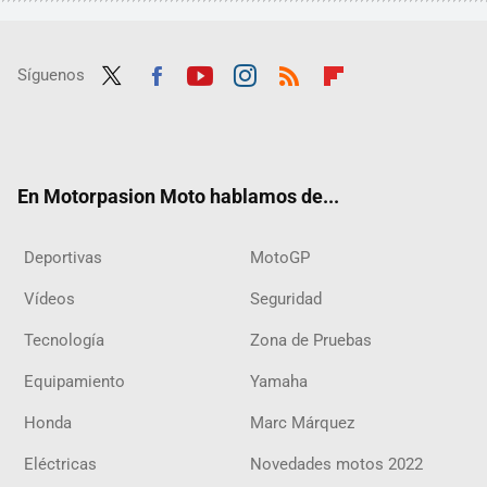
Síguenos
Twit
Fac
Yout
Inst
RSS
Flip
ter
ebo
ube
agra
boar
ok
m
d
En Motorpasion Moto hablamos de...
Deportivas
MotoGP
Vídeos
Seguridad
Tecnología
Zona de Pruebas
Equipamiento
Yamaha
Honda
Marc Márquez
Eléctricas
Novedades motos 2022