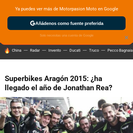
Ya puedes ver más de Motorpasion Moto en Google
ZONA DE PRUEBAS
DEPORTIVAS
MOTOS ELÉCTRICAS
Añádenos como fuente preferida
Solo necesitas una cuenta de Google
×
HOY SE HABLA DE
China
Radar
Invento
Ducati
Truco
Pecco Bagnaia
Superbikes Aragón 2015: ¿ha
llegado el año de Jonathan Rea?