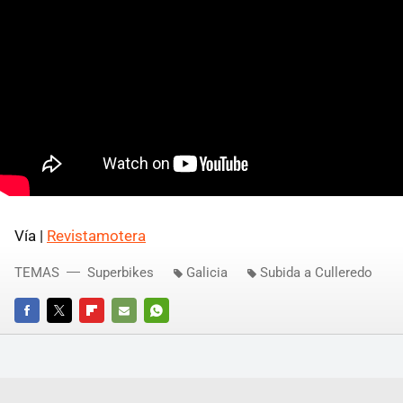
Vía |
Revistamotera
TEMAS
Superbikes
Galicia
Subida a Culleredo
FACEBOOK
TWITTER
FLIPBOARD
E-
WHATSAPP
MAIL