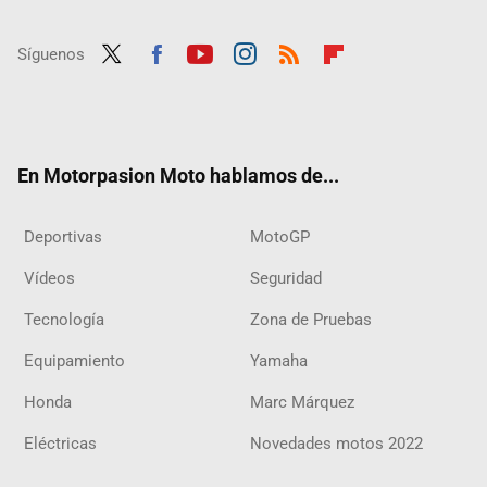
Síguenos
Twit
Fac
Yout
Inst
RSS
Flip
ter
ebo
ube
agra
boar
ok
m
d
En Motorpasion Moto hablamos de...
Deportivas
MotoGP
Vídeos
Seguridad
Tecnología
Zona de Pruebas
Equipamiento
Yamaha
Honda
Marc Márquez
Eléctricas
Novedades motos 2022