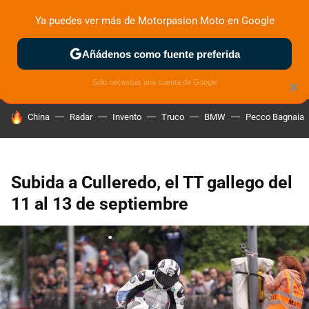
Ya puedes ver más de Motorpasion Moto en Google
ZONA DE PRUEBAS
DEPORTIVAS
MOTOS ELÉCTRICAS
Añádenos como fuente preferida
Solo necesitas una cuenta de Google
×
HOY SE HABLA DE
China
Radar
Invento
Truco
BMW
Pecco Bagnaia
Subida a Culleredo, el TT gallego del
11 al 13 de septiembre