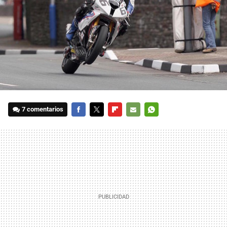
7 comentarios
FACEBOOK
TWITTER
FLIPBOARD
E-
WHATSAPP
MAIL