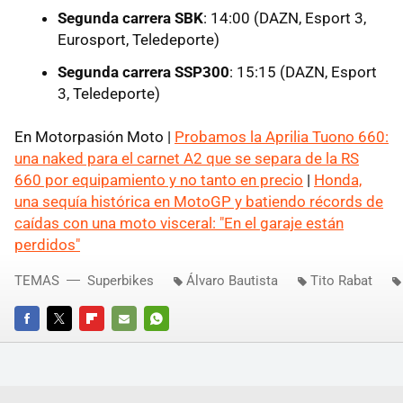
Segunda carrera SBK
: 14:00 (DAZN, Esport 3,
Eurosport, Teledeporte)
Segunda carrera SSP300
: 15:15 (DAZN, Esport
3, Teledeporte)
En Motorpasión Moto |
Probamos la Aprilia Tuono 660:
una naked para el carnet A2 que se separa de la RS
660 por equipamiento y no tanto en precio
|
Honda,
una sequía histórica en MotoGP y batiendo récords de
caídas con una moto visceral: "En el garaje están
perdidos"
TEMAS
Superbikes
Álvaro Bautista
Tito Rabat
FACEBOOK
TWITTER
FLIPBOARD
E-
WHATSAPP
MAIL