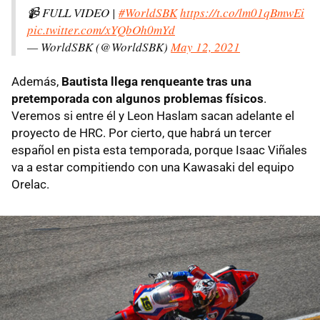
📹 FULL VIDEO |
#WorldSBK
https://t.co/lm01qBmwEi
pic.twitter.com/xYQbOh0mYd
— WorldSBK (@WorldSBK)
May 12, 2021
Además,
Bautista llega renqueante tras una
pretemporada con algunos problemas físicos
.
Veremos si entre él y Leon Haslam sacan adelante el
proyecto de HRC. Por cierto, que habrá un tercer
español en pista esta temporada, porque Isaac Viñales
va a estar compitiendo con una Kawasaki del equipo
Orelac.