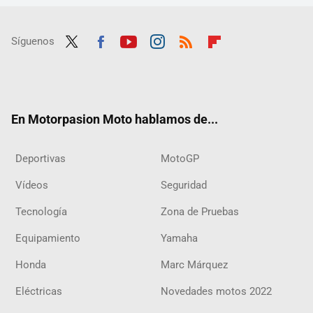
Síguenos
Twit
Fac
Yout
Inst
RSS
Flip
ter
ebo
ube
agra
boar
ok
m
d
En Motorpasion Moto hablamos de...
Deportivas
MotoGP
Vídeos
Seguridad
Tecnología
Zona de Pruebas
Equipamiento
Yamaha
Honda
Marc Márquez
Eléctricas
Novedades motos 2022