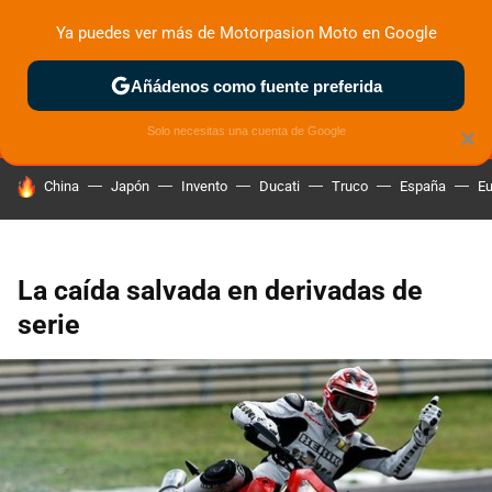
Ya puedes ver más de Motorpasion Moto en Google
MENÚ
NUEVO
Añádenos como fuente preferida
ZONA DE PRUEBAS
DEPORTIVAS
MOTOS ELÉCTRICAS
Solo necesitas una cuenta de Google
×
HOY SE HABLA DE
China
Japón
Invento
Ducati
Truco
España
Eu
La caída salvada en derivadas de
serie