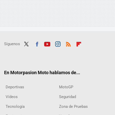
Síguenos
Twit
Fac
Yout
Inst
RSS
Flip
ter
ebo
ube
agra
boar
ok
m
d
En Motorpasion Moto hablamos de...
Deportivas
MotoGP
Vídeos
Seguridad
Tecnología
Zona de Pruebas