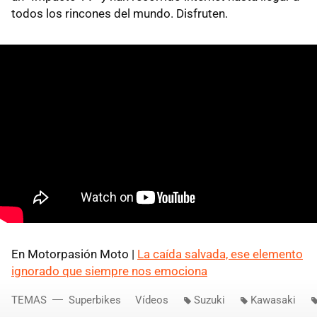
todos los rincones del mundo. Disfruten.
En Motorpasión Moto |
La caída salvada, ese elemento
ignorado que siempre nos emociona
TEMAS
Superbikes
Vídeos
Suzuki
Kawasaki