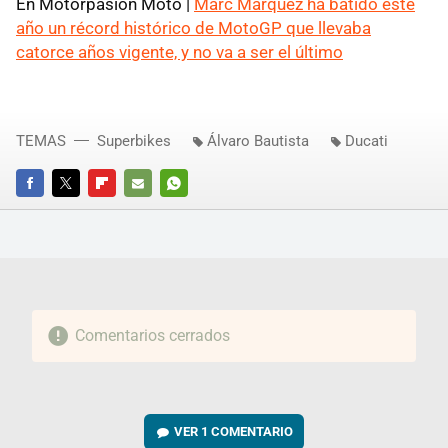
En Motorpasión Moto |
Marc Márquez ha batido este
año un récord histórico de MotoGP que llevaba
catorce años vigente, y no va a ser el último
TEMAS
Superbikes
Álvaro Bautista
Ducati
FACEBOOK
TWITTER
FLIPBOARD
E-
WHATSAPP
MAIL
Comentarios cerrados
VER
1 COMENTARIO