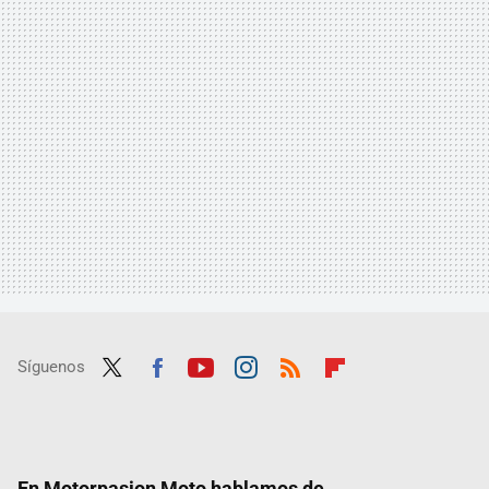
Síguenos
Twit
Fac
Yout
Inst
RSS
Flip
ter
ebo
ube
agra
boar
ok
m
d
En Motorpasion Moto hablamos de...