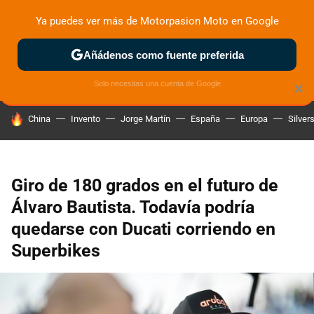
Ya puedes ver más de Motorpasion Moto en Google
ZONA DE PRUEBAS
DEPORTIVAS
MOTOS ELÉCTRICAS
Añádenos como fuente preferida
Solo necesitas una cuenta de Google
×
HOY SE HABLA DE
China
Invento
Jorge Martín
España
Europa
Silver
Giro de 180 grados en el futuro de
Álvaro Bautista. Todavía podría
quedarse con Ducati corriendo en
Superbikes