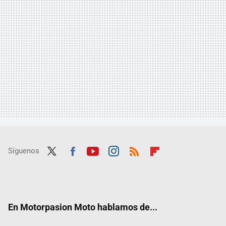
Síguenos
Twit
Fac
Yout
Inst
RSS
Flip
ter
ebo
ube
agra
boar
ok
m
d
En Motorpasion Moto hablamos de...