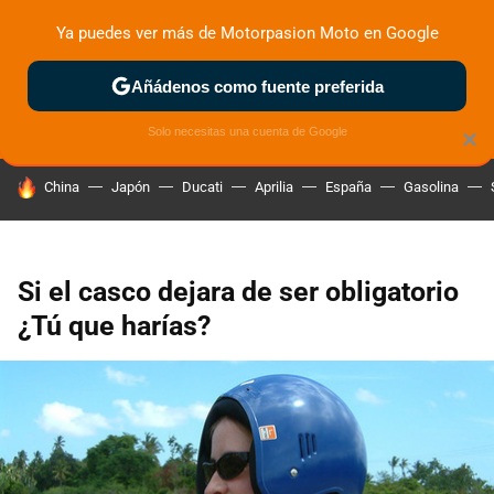
Ya puedes ver más de Motorpasion Moto en Google
ZONA DE PRUEBAS
DEPORTIVAS
MOTOS ELÉCTRICAS
Añádenos como fuente preferida
Solo necesitas una cuenta de Google
×
HOY SE HABLA DE
China
Japón
Ducati
Aprilia
España
Gasolina
Si el casco dejara de ser obligatorio
¿Tú que harías?