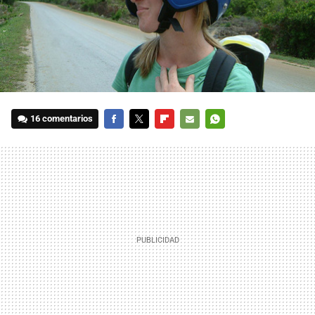
16 comentarios
FACEBOOK
TWITTER
FLIPBOARD
E-
WHATSAPP
MAIL