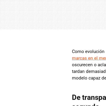
Como evolución d
marcas en el me
oscurecen o acla
tardan demasiado
modelo capaz de
De transp