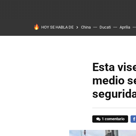
HOY SE HABLA DE
China
Ducati
Aprilia
Esta vis
medio s
segurid
1 comentario
FA