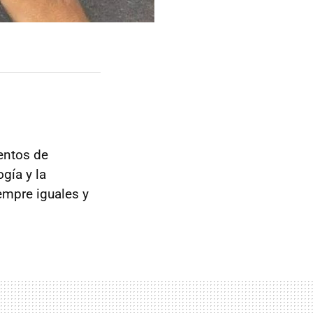
entos de
gía y la
empre iguales y