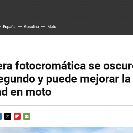
España
Gasolina
Moto
era fotocromática se oscu
egundo y puede mejorar la
ad en moto
CEBOOK
TWITTER
FLIPBOARD
E-
MAIL