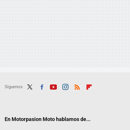
Síguenos
Twit
Fac
Yout
Inst
RSS
Flip
ter
ebo
ube
agra
boar
ok
m
d
En Motorpasion Moto hablamos de...