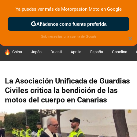
Ya puedes ver más de Motorpasion Moto en Google
ZONA DE PRUEBAS
DEPORTIVAS
MOTOS ELÉCTRICAS
Añádenos como fuente preferida
Solo necesitas una cuenta de Google
×
HOY SE HABLA DE
China
Japón
Ducati
Aprilia
España
Gasolina
La Asociación Unificada de Guardias
Civiles critica la bendición de las
motos del cuerpo en Canarias