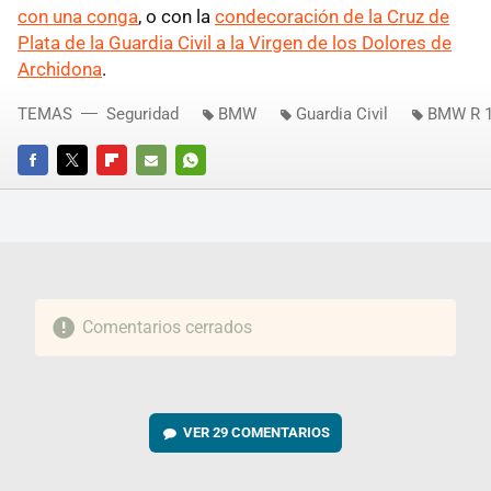
con una conga
, o con la
condecoración de la Cruz de
Plata de la Guardia Civil a la Virgen de los Dolores de
Archidona
.
TEMAS
Seguridad
BMW
Guardia Civil
BMW R 1
FACEBOOK
TWITTER
FLIPBOARD
E-
WHATSAPP
MAIL
Comentarios cerrados
VER
29 COMENTARIOS