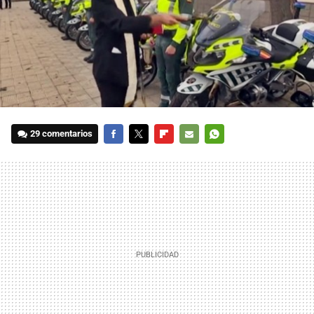
29 comentarios
FACEBOOK
TWITTER
FLIPBOARD
E-
WHATSAPP
MAIL