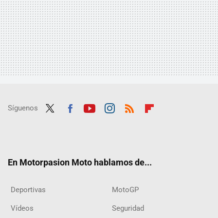
Síguenos
Twit
Fac
Yout
Inst
RSS
Flip
ter
ebo
ube
agra
boar
ok
m
d
En Motorpasion Moto hablamos de...
Deportivas
MotoGP
Vídeos
Seguridad