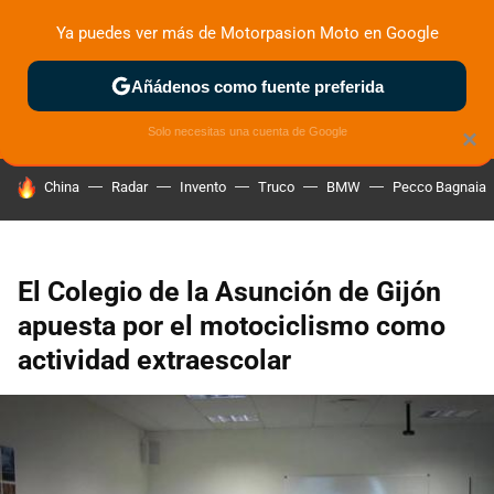
Ya puedes ver más de Motorpasion Moto en Google
ZONA DE PRUEBAS
DEPORTIVAS
MOTOS ELÉCTRICAS
Añádenos como fuente preferida
Solo necesitas una cuenta de Google
×
HOY SE HABLA DE
China
Radar
Invento
Truco
BMW
Pecco Bagnaia
El Colegio de la Asunción de Gijón
apuesta por el motociclismo como
actividad extraescolar