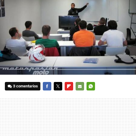
3 comentarios
FACEBOOK
TWITTER
FLIPBOARD
E-
WHATSAPP
MAIL