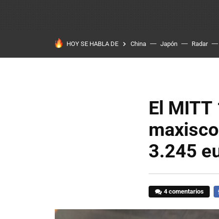
HOY SE HABLA DE
China
Japón
Radar
El MITT 
maxiscoo
3.245 e
4 comentarios
F