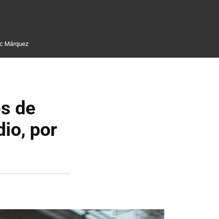
c Márquez
es de
io, por