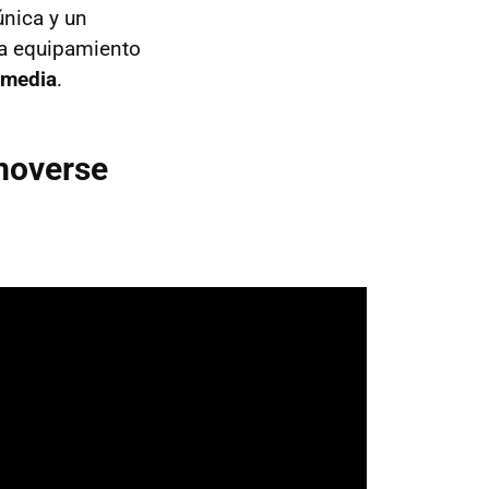
nica y un
na equipamiento
imedia
.
moverse