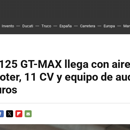
Invento
Ducati
Truco
España
Carretera
Europa
Mar
125 GT-MAX llega con air
ter, 11 CV y equipo de aud
uros
ACEBOOK
TWITTER
FLIPBOARD
E-
MAIL