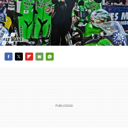
FACEBOOK
TWITTER
FLIPBOARD
E-
WHATSAPP
MAIL