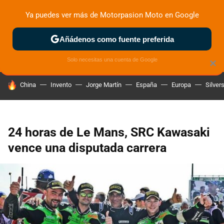
Ya puedes ver más de Motorpasion Moto en Google
ZONA DE PRUEBAS
DEPORTIVAS
MOTOS ELÉCTRICAS
Añádenos como fuente preferida
Solo necesitas una cuenta de Google
×
HOY SE HABLA DE
China
Invento
Jorge Martín
España
Europa
Silver
24 horas de Le Mans, SRC Kawasaki
vence una disputada carrera