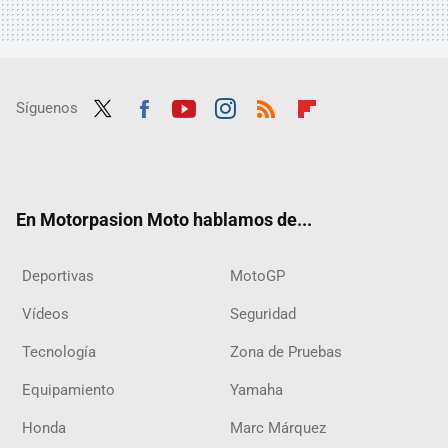
Síguenos
Twit
Fac
Yout
Inst
RSS
Flip
ter
ebo
ube
agra
boar
ok
m
d
En Motorpasion Moto hablamos de...
Deportivas
MotoGP
Vídeos
Seguridad
Tecnología
Zona de Pruebas
Equipamiento
Yamaha
Honda
Marc Márquez