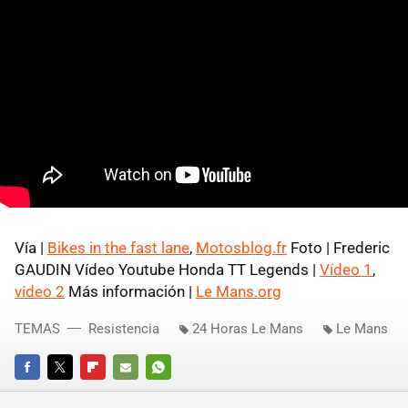
Vía |
Bikes in the fast lane
,
Motosblog.fr
Foto | Frederic
GAUDIN Vídeo Youtube Honda TT Legends |
Vídeo 1
,
vídeo 2
Más información |
Le Mans.org
TEMAS
Resistencia
24 Horas Le Mans
Le Mans
FACEBOOK
TWITTER
FLIPBOARD
E-
WHATSAPP