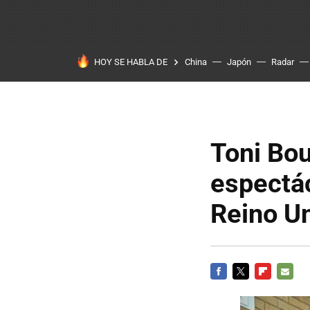
HOY SE HABLA DE
China
Japón
Radar
Toni Bou
espectác
Reino U
FACEBOOK
TWITTER
FLIPBOARD
E-
MAIL