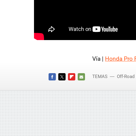
Vía |
Honda Pro 
TEMAS
Off-Road
FACEBOOK
TWITTER
FLIPBOARD
E-
MAIL