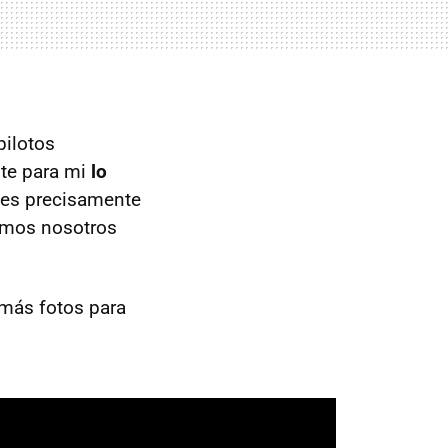
pilotos
nte para mi
lo
es precisamente
 somos nosotros
s más fotos para