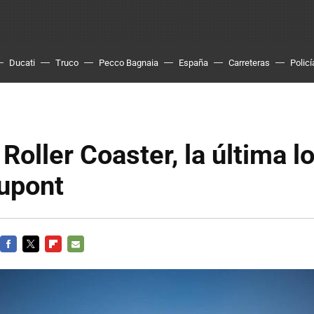
Ducati
Truco
Pecco Bagnaia
España
Carreteras
Policí
 Roller Coaster, la última l
Dupont
FACEBOOK
TWITTER
FLIPBOARD
E-
MAIL