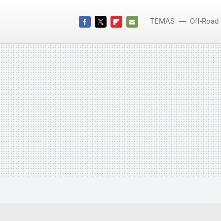
TEMAS
Off-Road
FACEBOOK
TWITTER
FLIPBOARD
E-
MAIL