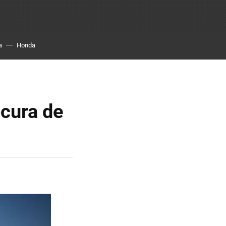
a
Honda
ocura de