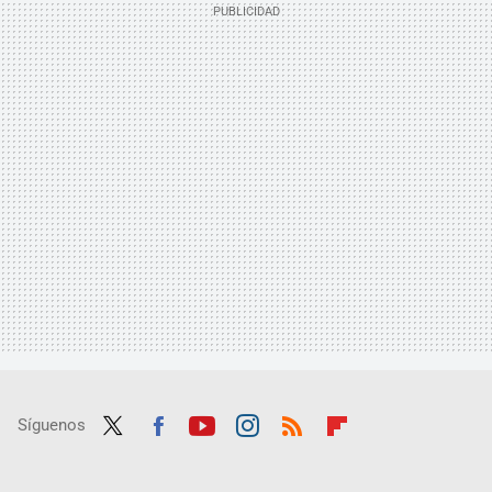
Síguenos
Twit
Fac
Yout
Inst
RSS
Flip