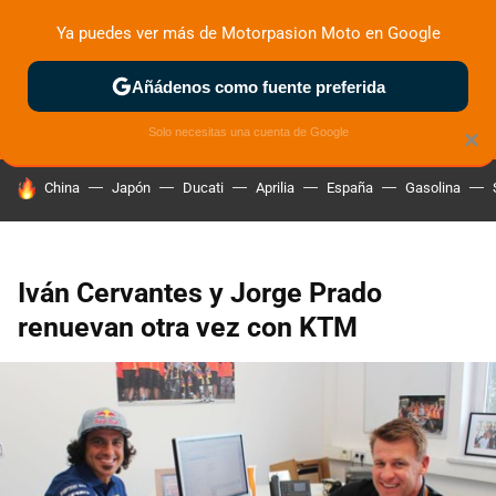
Ya puedes ver más de Motorpasion Moto en Google
ZONA DE PRUEBAS
DEPORTIVAS
MOTOS ELÉCTRICAS
Añádenos como fuente preferida
Solo necesitas una cuenta de Google
×
HOY SE HABLA DE
China
Japón
Ducati
Aprilia
España
Gasolina
Iván Cervantes y Jorge Prado
renuevan otra vez con KTM