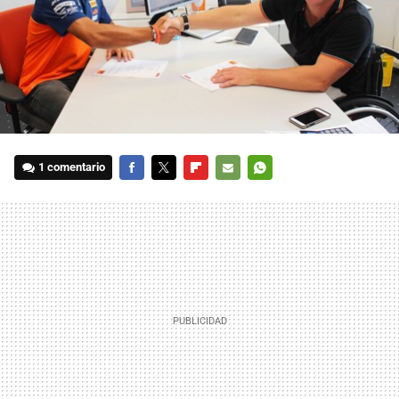
1 comentario
FACEBOOK
TWITTER
FLIPBOARD
E-
WHATSAPP
MAIL